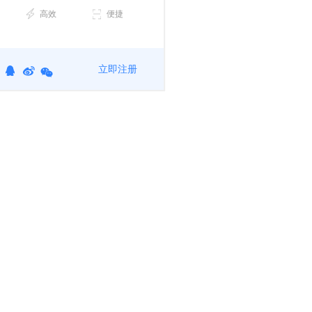
高效
便捷
立即注册
QQ
新
微
账
浪
信
号
微
博